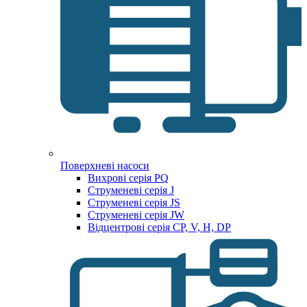
Поверхневі насоси
Вихрові серія PQ
Струменеві серія J
Струменеві серія JS
Струменеві серія JW
Відцентрові серія CP, V, H, DP