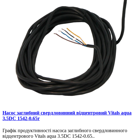
Насос заглибний свердловинний відцентровий Vitals aqua
3.5DC 1542-0.65r
Графік продуктивності насоса заглибного свердловинного
відцентрового Vitals aqua 3.5DC 1542-0.65..