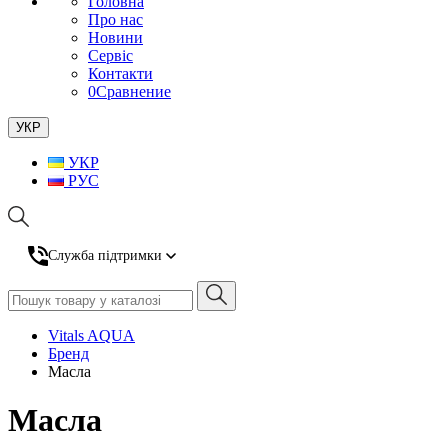
Головна
Про нас
Новини
Сервіс
Контакти
0
Сравнение
УКР
УКР
РУС
Служба підтримки
Vitals AQUA
Бренд
Масла
Масла