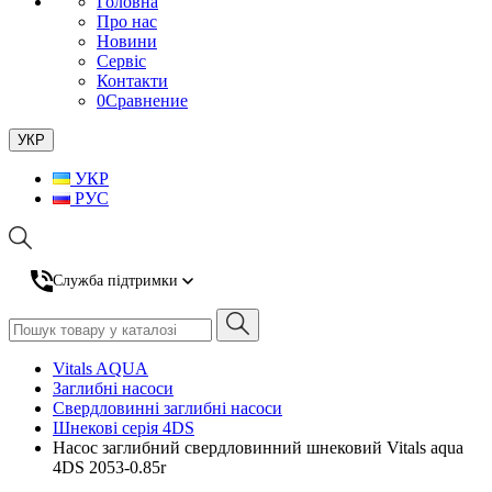
Головна
Про нас
Новини
Сервіс
Контакти
0
Сравнение
УКР
УКР
РУС
Служба підтримки
Vitals AQUA
Заглибні насоси
Свердловинні заглибні насоси
Шнекові серія 4DS
Насос заглибний свердловинний шнековий Vitals aqua
4DS 2053-0.85r