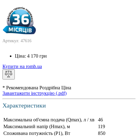
Артикул: 47616
Ціна:
4 170
грн
Купити на romb.ua
* Рекомендована Роздрібна Ціна
Завантажити інструкцію (.pdf)
Характеристики
Максимальна об'ємна подача (Qmax), л / хв
46
Максимальний напір (Нmax), м
119
Споживана потужність (Р1), Вт
850