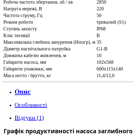
Робоча частота обертання, об / хв
2850
Напруга мережі, В
220
Частота струму, Гц
50
Режим роботи
тривалий (S1)
Ступінь захисту
IP68
Клас ізоляції
В
Максимальна глибина занурення (Нпогр), м
35
Діаметр нагнітального патрубка
G1-B
Довжина кабелю живлення, м
10
Габарити насоса, мм
102x568
Габарити упаковки, мм
600х115х140
Маса нетто / брутто, кг
11,4/12,0
Опис
Особливості
Відгуки (1)
Графік продуктивності насоса заглибного