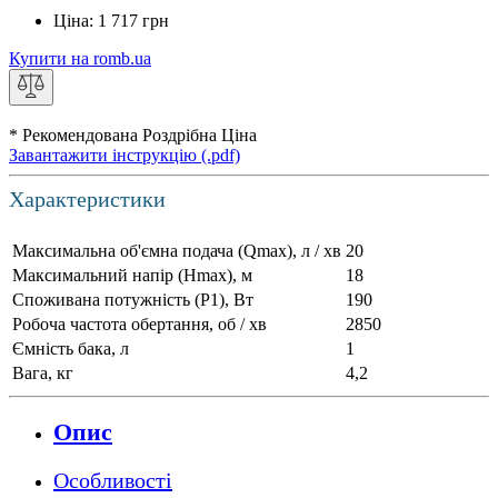
Ціна:
1 717
грн
Купити на romb.ua
* Рекомендована Роздрібна Ціна
Завантажити інструкцію (.pdf)
Характеристики
Максимальна об'ємна подача (Qmax), л / хв
20
Максимальний напір (Нmax), м
18
Споживана потужність (Р1), Вт
190
Робоча частота обертання, об / хв
2850
Ємність бака, л
1
Вага, кг
4,2
Опис
Особливості