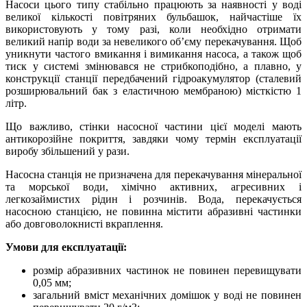
Насоси цього типу стабільно працюють за наявності у воді
великої кількості повітряних бульбашок, найчастіше їх
використовують у тому разі, коли необхідно отримати
великий напір води за невеликого об’єму перекачування. Щоб
уникнути частого вмикання і вимикання насоса, а також щоб
тиск у системі змінювався не стрибкоподібно, а плавно, у
конструкції станції передбачений гідроакумулятор (сталевий
розширювальний бак з еластичною мембраною) місткістю 1
літр.
Що важливо, стінки насосної частини цієї моделі мають
антикорозійне покриття, завдяки чому термін експлуатації
виробу збільшений у рази.
Насосна станція не призначена для перекачування мінеральної
та морської води, хімічно активних, агресивних і
легкозаймистих рідин і розчинів. Вода, перекачується
насосною станцією, не повинна містити абразивні частинки
або довговолокнисті вкраплення.
Умови для експлуатації:
розмір абразивних частинок не повинен перевищувати
0,05 мм;
загальний вміст механічних домішок у воді не повинен