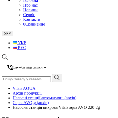
Головна
Про нас
Новини
Сервіс
Контакти
0
Сравнение
УКР
УКР
РУС
Служба підтримки
Vitals AQUA
Архів продукції
Насосні станції автоматичні (архів)
Серія AVQ-g (архів)
Насосна станція вихрова Vitals aqua AVQ 220-2g