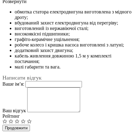
Розвернути
обмотка статора електродвигуна виготовлена з мідного
дроту;
вбудований захист електродвигуна від перегріву;
виготовлений із нержавіючої сталі;
високоякісні підшипники;
графіто-керамічне ущільнення;
робоче колесо і кришка насоса виготовлені з латуні;
додатковий захист двигуна;
кабель живлення довжиною 1,5 м у комплекті
постачання;
малі габарити та вага.
Написати відгук
Ваше ім’я:
Ваш відгук
Рейтинг
Продовжити