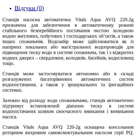
Відгуки (0)
Станція насосна автоматична Vitals Aqua AVQ 220-2g
призначена для забезпечення в автоматичному режимі
стабільного безперебійного постачання чистою холодною
водою житлових, побутових і господарських об’єктів, а також
інших споживачів. Водозабір може здійснюватися як із
напірних локальних або магістральних водопроводів для
підвищення тиску води в системі споживача, так і з відкритих
водних джерел – свердловин, колодязів, басейнів, водосховищ
тощо.
Станція може застосовуватися автономно або в складі
розгалужених багаторівневих автоматичних систем
водопостачання, а також у зрошувальних та іригаційних
системах.
Залежно від розходу води споживачами, станція автоматично
підтримує встановлений діапазон тиску в системі
водопостачання шляхом своєчасного вмикання і вимикання
насоса.
Станція Vitals Aqua AVQ 220-2g оснащена консольним
роторним вихровим самовсмоктувальним насосом серії PQ.