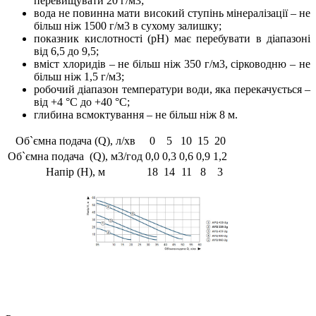
перевищувати 20 г/м3;
вода не повинна мати високий ступінь мінералізації – не
більш ніж 1500 г/м3 в сухому залишку;
показник кислотності (рН) має перебувати в діапазоні
від 6,5 до 9,5;
вміст хлоридів – не більш ніж 350 г/м3, сірководню – не
більш ніж 1,5 г/м3;
робочий діапазон температури води, яка перекачується –
від +4 °С до +40 °С;
глибина всмоктування – не більш ніж 8 м.
Об`ємна подача (Q), л/хв
0
5
10
15
20
Об`ємна подача (Q), м3/год
0,0
0,3
0,6
0,9
1,2
Напір (Н), м
18
14
11
8
3