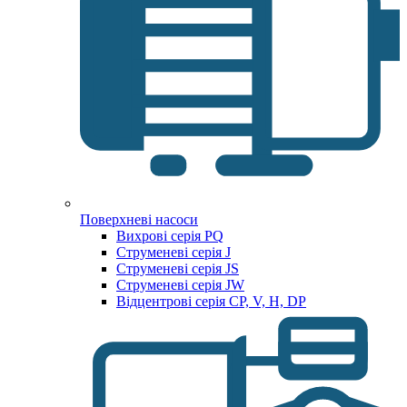
Поверхневі насоси
Вихрові серія PQ
Струменеві серія J
Струменеві серія JS
Струменеві серія JW
Відцентрові серія CP, V, H, DP