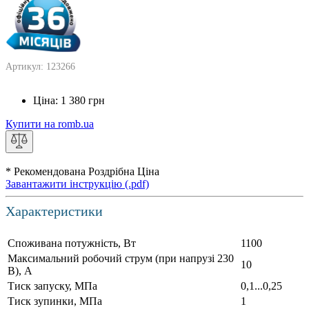
Артикул: 123266
Ціна:
1 380
грн
Купити на romb.ua
* Рекомендована Роздрібна Ціна
Завантажити інструкцію (.pdf)
Характеристики
Споживана потужність, Вт
1100
Максимальний робочий струм (при напрузі 230
10
В), А
Тиск запуску, МПа
0,1...0,25
Тиск зупинки, МПа
1