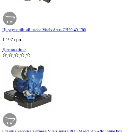
Циркуляційний насос Vitals Aqua CH20.40.130i
1 197 грн
Детальніше
Станція насосна вихрева Vitals aqua PRO SMART 436-2td inline box