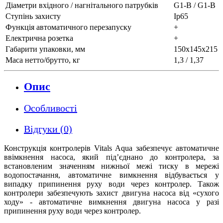
Діаметри вхідного / нагнітального патрубків
G1-B / G1-B
Ступінь захисту
Ip65
Функція автоматичного перезапуску
+
Електрична розетка
+
Габарити упаковки, мм
150х145х215
Маса нетто/брутто, кг
1,3 / 1,37
Опис
Особливості
Відгуки (0)
Конструкція контролерів Vitals Aqua забезпечує автоматичне
ввімкнення насоса, який під’єднано до контролера, за
встановленим значенням нижньої межі тиску в мережі
водопостачання, автоматичне вимкнення відбувається у
випадку припинення руху води через контролер. Також
контролери забезпечують захист двигуна насоса від «сухого
ходу» - автоматичне вимкнення двигуна насоса у разі
припинення руху води через контролер.