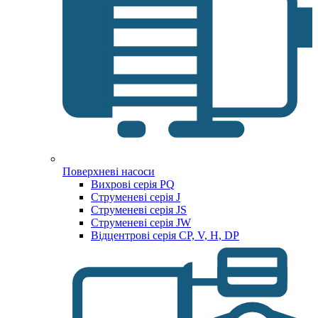
Поверхневі насоси
Вихрові серія PQ
Струменеві серія J
Струменеві серія JS
Струменеві серія JW
Відцентрові серія CP, V, H, DP