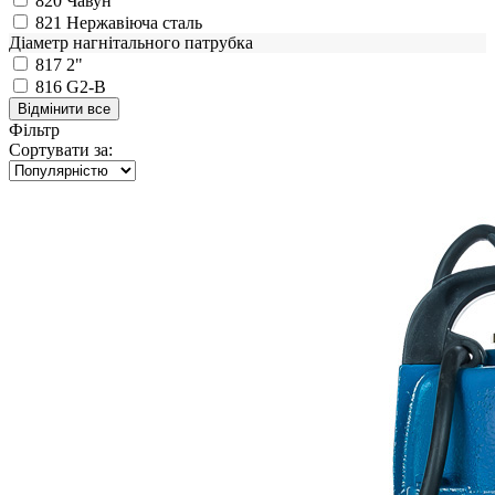
820
Чавун
821
Нержавіюча сталь
Діаметр нагнітального патрубка
817
2"
816
G2-B
Фільтр
Сортувати за: