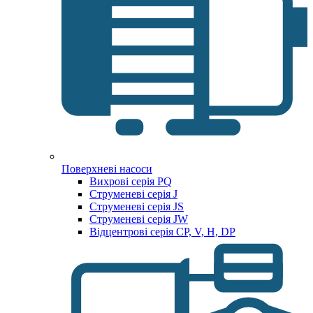
Поверхневі насоси
Вихрові серія PQ
Струменеві серія J
Струменеві серія JS
Струменеві серія JW
Відцентрові серія CP, V, H, DP