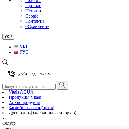
Головна
Про нас
Новини
Сервіс
Контакти
0
Сравнение
УКР
УКР
РУС
Служба підтримки
Vitals AQUA
Продукція Vitals
Архів продукції
Заглибні насоси (архів)
Дренажно-фекальні насоси (архів)
x
Фiльтр
Ціна