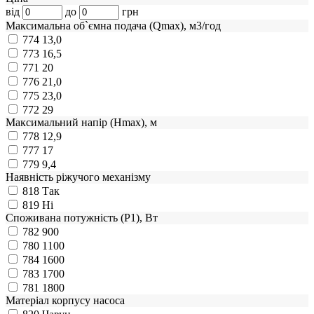
від
до
грн
Максимальна об`ємна подача (Qmax), м3/год
774
13,0
773
16,5
771
20
776
21,0
775
23,0
772
29
Максимальний напір (Нmax), м
778
12,9
777
17
779
9,4
Наявність ріжучого механізму
818
Так
819
Ні
Споживана потужність (Р1), Вт
782
900
780
1100
784
1600
783
1700
781
1800
Матеріал корпусу насоса