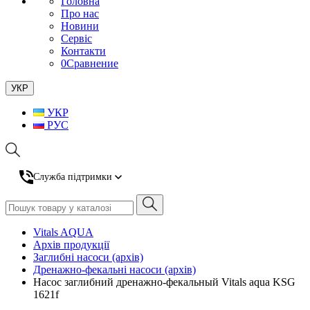
Головна
Про нас
Новини
Сервіс
Контакти
0
Сравнение
УКР
УКР
РУС
Служба підтримки
Vitals AQUA
Архів продукції
Заглибні насоси (архів)
Дренажно-фекальні насоси (архів)
Насос заглибний дренажно-фекальный Vitals aqua KSG
1621f