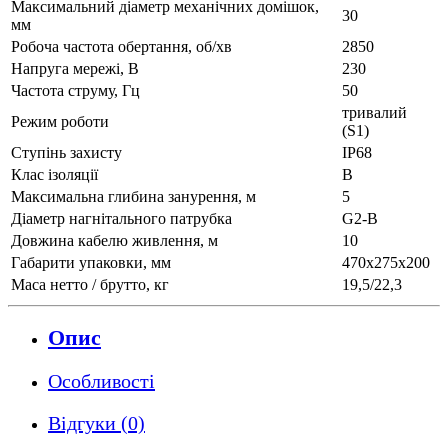
Максимальний діаметр механічних домішок,
30
мм
Робоча частота обертання, об/хв
2850
Напруга мережі, В
230
Частота струму, Гц
50
тривалий
Режим роботи
(S1)
Ступінь захисту
IP68
Клас ізоляції
В
Максимальна глибина занурення, м
5
Діаметр нагнітального патрубка
G2-B
Довжина кабелю живлення, м
10
Габарити упаковки, мм
470х275х200
Маса нетто / брутто, кг
19,5/22,3
Опис
Особливості
Відгуки (0)