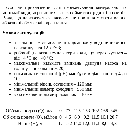
Насос не призначений для перекачування мінеральної та
морської води, агресивних і легкозаймистих рідин і розчинів.
Вода, що перекачується насосом, не повинна містити великі
абразивні або тверді вкраплення.
Умови експлуатації:
загальний вміст механічних домішок у воді не повинен
перевищувати 12 кг/м3;
робочий діапазон температури води, що перекачується –
від +4 °С до +40 °С;
максимальна кількість вмикань двигуна насоса на
годину – не більш ніж 20;
показник кислотності (рН) має бути в діапазоні від 4 до
10;
мінімальний рівень осушення – 120 мм;
мінімальний діаметр колодязя – 550 мм;
максимальний діаметр домішок – 30 мм.
Об`ємна подача (Q), л/хв
0
77
115
153
192
268
345
Об`ємна подача (Q), м3/год
0
4,6
6,9
9,2
11,5
16,1
20,7
Напір (Н), м
17
15,2
14,0
12,9
11,3
8,0
3,8