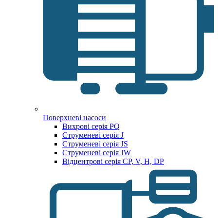
Поверхневі насоси
Вихрові серія PQ
Струменеві серія J
Струменеві серія JS
Струменеві серія JW
Відцентрові серія CP, V, H, DP