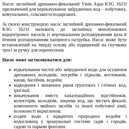
Насос заглибний дренажно-фекальний Vitals Aqua KSG 1621f
призначений для перекачування забруднених вод – побутових,
комунальних, сільськогосподарських.
За своєю конструкцією насос заглибний дренажно-фекальний
KSG 1621f належить до заглибних моноблокових
відцентрових насосів із вертикальним розташуванням вала й
бічним розташуванням напірного патрубка. Насос може бути
встановлений на тверду основу або підвішений на гнучкому
тросі за ручку для перенесення.
Насос може застосовуватися для:
відкачування чистої або забрудненої води для осушення
дренажних колодязів, погребів і підвалів, котлованів,
канав, басейнів, водойм;
відведення і зниження рівня ґрунтових і стічних вод,
іригації;
викачування вмісту каналізаційних відстійників,
колекторів, колодязів, зокрема вод, що містять фекалії,
компоненти мийних засобів та іншої побутової хімії,
волокнисті вкраплення;
подачі води з відкритих природних водойм і
водосховищ у зрошувальні системи садів і городів,
садові та паркові фонтани.