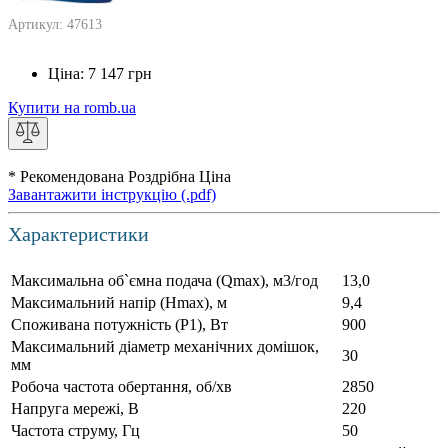
Артикул: 47613
Ціна:
7 147
грн
Купити на romb.ua
* Рекомендована Роздрібна Ціна
Завантажити інструкцію (.pdf)
Характеристики
Максимальна об`ємна подача (Qmax), м3/год
13,0
Максимальний напір (Нmax), м
9,4
Споживана потужність (Р1), Вт
900
Максимальний діаметр механічних домішок,
30
мм
Робоча частота обертання, об/хв
2850
Напруга мережі, В
220
Частота струму, Гц
50