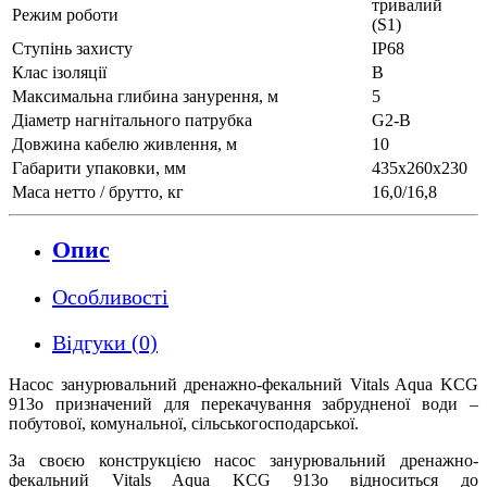
тривалий
Режим роботи
(S1)
Ступінь захисту
IP68
Клас ізоляції
В
Максимальна глибина занурення, м
5
Діаметр нагнітального патрубка
G2-B
Довжина кабелю живлення, м
10
Габарити упаковки, мм
435х260х230
Маса нетто / брутто, кг
16,0/16,8
Опис
Особливості
Відгуки (0)
Насос занурювальний дренажно-фекальний Vitals Aqua KCG
913o призначений для перекачування забрудненої води –
побутової, комунальної, сільськогосподарської.
За своєю конструкцією насос занурювальний дренажно-
фекальний Vitals Aqua KCG 913o відноситься до