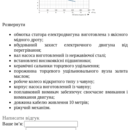
Розвернути
обмотка статора електродвигуна виготовлена з якісного
мідного дроту;
вбудований захист електричного двигуна від
перегрівання;
вал насоса виготовлений із нержавіючої сталі;
встановлені високоякісні підшипники;
керамічні сальники торцевого ущільнення;
порожнина торцевого ущільнювального вузла залита
маслом;
робоче колесо відкритого типу з чавуну;
корпус насоса виготовлений із чавуну;
поплавковий вимикач забезпечує своєчасне вмикання і
вимикання двигуна;
довжина кабелю живлення 10 метрів;
ріжучий механізм.
Написати відгук
Ваше ім’я: