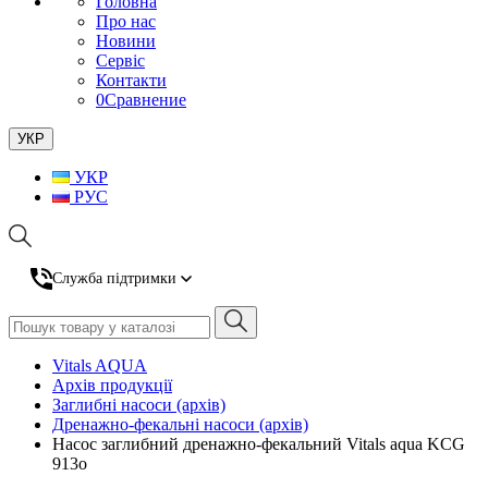
Головна
Про нас
Новини
Сервіс
Контакти
0
Сравнение
УКР
УКР
РУС
Служба підтримки
Vitals AQUA
Архів продукції
Заглибні насоси (архів)
Дренажно-фекальні насоси (архів)
Насос заглибний дренажно-фекальний Vitals aqua KCG
913o