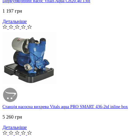
Циркуляційний насос Vitals Aqua CH20.40.130i
1 197 грн
Детальніше
Станція насосна вихрева Vitals aqua PRO SMART 436-2td inline box
5 260 грн
Детальніше