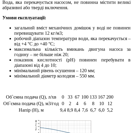
Вода, яка перекачується насосом, не повинна містити великі
абразивні або тверді включення.
Умови експлуатації:
загальний вміст механічних домішок у воді не повинен
перевищувати 12 кг/м3;
робочий діапазон температури води, яка перекачується –
від +4 °С до +40 °С;
максимальна кількість вмикань двигуна насоса за
годину – не більше ніж 20;
показник кислотності (рН) повинен перебувати в
діапазоні від 4 до 10;
мінімальний рівень осушення – 120 мм;
мінімальний діаметр колодязя – 550 мм.
Об`ємна подача (Q), л/хв
0
33
67
100
133
167
200
Об`ємна подача (Q), м3/год
0
2
4
6
8
10
12
Напір (Н), м
9,4
8,9
8,4
7,6
6,7
6,0
5,2