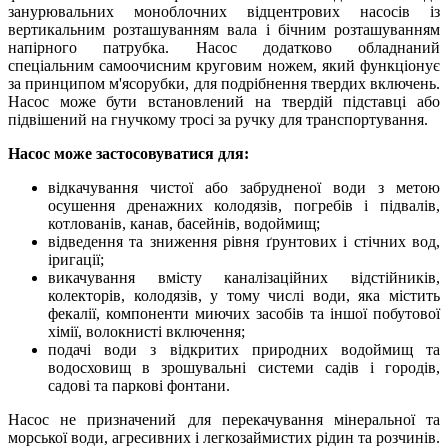
занурювальних моноблочних відцентрових насосів із
вертикальним розташуванням вала і бічним розташуванням
напірного патрубка. Насос додатково обладнаний
спеціальним самоочисним круговим ножем, який функціонує
за принципом м'ясорубки, для подрібнення твердих включень.
Насос може бути встановлений на твердій підставці або
підвішений на гнучкому тросі за ручку для транспортування.
Насос може застосовуватися для:
відкачування чистої або забрудненої води з метою
осушення дренажних колодязів, погребів і підвалів,
котлованів, канав, басейнів, водоймищ;
відведення та зниження рівня ґрунтових і стічних вод,
іригації;
викачування вмісту каналізаційних відстійників,
колекторів, колодязів, у тому числі води, яка містить
фекалії, компоненти миючих засобів та іншої побутової
хімії, волокнисті включення;
подачі води з відкритих природних водоймищ та
водосховищ в зрошувальні системи садів і городів,
садові та паркові фонтани.
Насос не призначений для перекачування мінеральної та
морської води, агресивних і легкозаймистих рідин та розчинів.