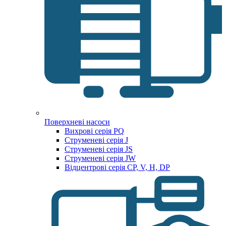
Поверхневі насоси
Вихрові серія PQ
Струменеві серія J
Струменеві серія JS
Струменеві серія JW
Відцентрові серія CP, V, H, DP