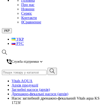
Головна
Про нас
Новини
Сервіс
Контакти
0
Сравнение
УКР
УКР
РУС
Служба підтримки
Vitals AQUA
Архів продукції
Заглибні насоси (архів)
Дренажно-фекальні насоси (архів)
Насос заглибний дренажно-фекальний Vitals aqua KS
1723f