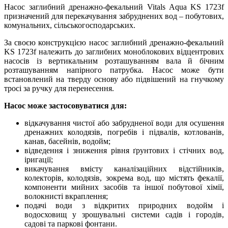
Насос заглибний дренажно-фекальний Vitals Aqua KS 1723f
призначений для перекачування забруднених вод – побутових,
комунальних, сільськогосподарських.
За своєю конструкцією насос заглибний дренажно-фекальний
KS 1723f належить до заглибних моноблокових відцентрових
насосів із вертикальним розташуванням вала й бічним
розташуванням напірного патрубка. Насос може бути
встановлений на тверду основу або підвішений на гнучкому
тросі за ручку для перенесення.
Насос може застосовуватися для:
відкачування чистої або забрудненої води для осушення
дренажних колодязів, погребів і підвалів, котлованів,
канав, басейнів, водойм;
відведення і зниження рівня ґрунтових і стічних вод,
іригації;
викачування вмісту каналізаційних відстійників,
колекторів, колодязів, зокрема вод, що містять фекалії,
компоненти мийних засобів та іншої побутової хімії,
волокнисті вкраплення;
подачі води з відкритих природних водойм і
водосховищ у зрошувальні системи садів і городів,
садові та паркові фонтани.