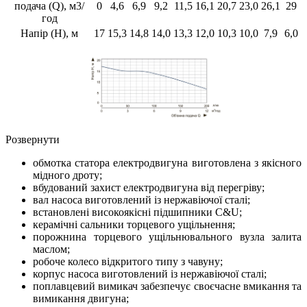
подача (Q), м3/
0
4,6
6,9
9,2
11,5
16,1
20,7
23,0
26,1
29
год
Напір (Н), м
17
15,3
14,8
14,0
13,3
12,0
10,3
10,0
7,9
6,0
Розвернути
обмотка статора електродвигуна виготовлена з якісного
мідного дроту;
вбудований захист електродвигуна від перегріву;
вал насоса виготовлений із нержавіючої сталі;
встановлені високоякісні підшипники С&U;
керамічні сальники торцевого ущільнення;
порожнина торцевого ущільнювального вузла залита
маслом;
робоче колесо відкритого типу з чавуну;
корпус насоса виготовлений із нержавіючої сталі;
поплавцевий вимикач забезпечує своєчасне вмикання та
вимикання двигуна;