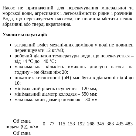
Насос не призначений для перекачування мінеральної та
морської води, агресивних і легкозаймистих рідин і розчинів.
Вода, що перекачується насосом, не повинна містити великі
абразивні або тверді вкраплення.
Умови експлуатації:
загальний вміст механічних домішок у воді не повинен
перевищувати 12 кг/м3;
робочий діапазон температури води, що перекачується –
від +4 °С до +40 °С;
максимальна кількість вмикань двигуна насоса на
годину – не більш ніж 20;
показник кислотності (рН) має бути в діапазоні від 4 до
10;
мінімальний рівень осушення – 120 мм;
мінімальний діаметр колодязя – 550 мм;
максимальний діаметр домішок – 30 мм.
Об`ємна
0
77
115
153
192
268
345
383
435
483
подача (Q), л/хв
Об`ємна