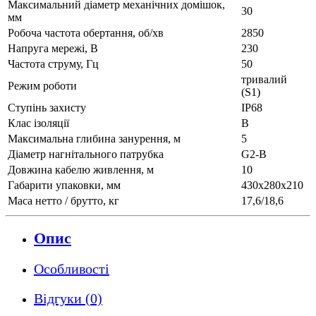
Максимальний діаметр механічних домішок,
30
мм
Робоча частота обертання, об/хв
2850
Напруга мережі, В
230
Частота струму, Гц
50
тривалий
Режим роботи
(S1)
Ступінь захисту
IP68
Клас ізоляції
В
Максимальна глибина занурення, м
5
Діаметр нагнітального патрубка
G2-B
Довжина кабелю живлення, м
10
Габарити упаковки, мм
430х280х210
Маса нетто / брутто, кг
17,6/18,6
Опис
Особливості
Відгуки (0)