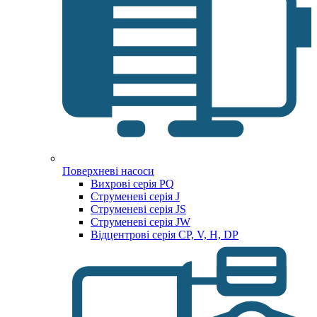
Поверхневі насоси
Вихрові серія PQ
Струменеві серія J
Струменеві серія JS
Струменеві серія JW
Відцентрові серія CP, V, H, DP