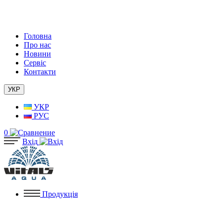
Головна
Про нас
Новини
Сервіс
Контакти
УКР
УКР
РУС
0
Вхід
Продукція