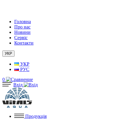
Головна
Про нас
Новини
Сервіс
Контакти
УКР
УКР
РУС
0
Вхід
Продукція