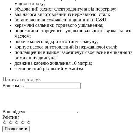
мідного дроту;
вбудований захист електродвигуна від перегріву;
вал насоса виготовлений із нержавіючої сталі;
встановлено високоякісні підшипники С&U;
керамічні сальники торцевого ущільнення;
порожнина торцевого ущільнювального вузла залита
маслом;
робоче колесо відкритого типу з чавуну;
корпус насоса виготовлений із нержавіючої сталі;
поплавцевий вимикач забезпечує своєчасне вмикання та
вимикання двигуна;
довжина кабелю живлення 10 метрів;
самоочисний різальний механізм.
Написати відгук
Ваше ім’я:
Ваш відгук
Рейтинг
Продовжити