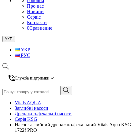
Головна
Про нас
Новини
Сервіс
Контакти
0
Сравнение
УКР
УКР
РУС
Служба підтримки
Vitals AQUA
Заглибні насоси
Дренажно-фекальні насоси
Серія KSG
Насос заглибний дренажно-фекальний Vitals Aqua KSG
1722f PRO