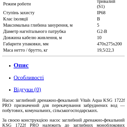
тривалий
Режим роботи
(S1)
Ступінь захисту
IP68
Клас ізоляції
В
Максимальна глибина занурення, м
5
Діаметр нагнітального патрубка
G2-B
Довжина кабелю живлення, м
10
Габарити упаковки, мм
470х275х200
Маса нетто / брутто, кг
19,5/22,3
Опис
Особливості
Відгуки (0)
Насос заглибний дренажно-фекальний Vitals Aqua KSG 1722f
PRO призначений для перекачування забруднених вод —
побутових, комунальних, сільськогосподарських.
За своєю конструкцією насос заглибний дренажно-фекальний
KSG 1722f PRO належить до заглибних моноблокових