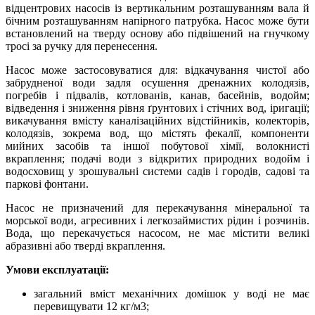
відцентрових насосів із вертикальним розташуванням вала й
бічним розташуванням напірного патрубка. Насос може бути
встановлений на тверду основу або підвішений на гнучкому
тросі за ручку для перенесення.
Насос може застосовуватися для: відкачування чистої або
забрудненої води задля осушення дренажних колодязів,
погребів і підвалів, котлованів, канав, басейнів, водойм;
відведення і зниження рівня ґрунтових і стічних вод, іригації;
викачування вмісту каналізаційних відстійників, колекторів,
колодязів, зокрема вод, що містять фекалії, компоненти
мийних засобів та іншої побутової хімії, волокнисті
вкраплення; подачі води з відкритих природних водойм і
водосховищ у зрошувальні системи садів і городів, садові та
паркові фонтани.
Насос не призначений для перекачування мінеральної та
морської води, агресивних і легкозаймистих рідин і розчинів.
Вода, що перекачується насосом, не має містити великі
абразивні або тверді вкраплення.
Умови експлуатації:
загальний вміст механічних домішок у воді не має
перевищувати 12 кг/м3;