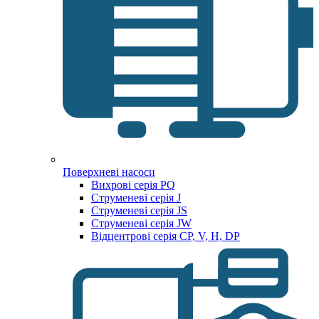
Поверхневі насоси
Вихрові серія PQ
Струменеві серія J
Струменеві серія JS
Струменеві серія JW
Відцентрові серія CP, V, H, DP