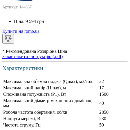
Артикул: 144867
Ціна:
9 594
грн
Купити на romb.ua
* Рекомендована Роздрібна Ціна
Завантажити інструкцію (.pdf)
Характеристики
Максимальна об`ємна подача (Qmax), м3/год
22
Максимальний напір (Нmax), м
17
Споживана потужність (Р1), Вт
1500
Максимальний діаметр механічних домішок,
40
мм
Робоча частота обертання, об/хв
2850
Напруга мережі, В
230
Частота струму, Гц
50