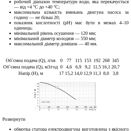
робочий діапазон температури води, яка перекачується
— від +4 °С до +40 °С;
максимальна кількість вмикань двигуна насоса за
годину — не більш 20;
показник кислотності (pH) має бути в межах 4–10
одиниць;
мінімальний рівень осушення — 120 мм;
мінімальний діаметр колодязя — 550 мм;
максимальний діаметр домішок — 40 мм.
Об`ємна подача (Q), л/хв
0
77
115
153
192
268
345
Об`ємна подача (Q), м3/год
0
4,6
6,9
9,2
11,5
16,1
20,7
Напір (Н), м
17
15,2
14,0
12,9
11,3
8,0
3,8
Розвернути
обмотка статора електродвигуна виготовлена з якісного