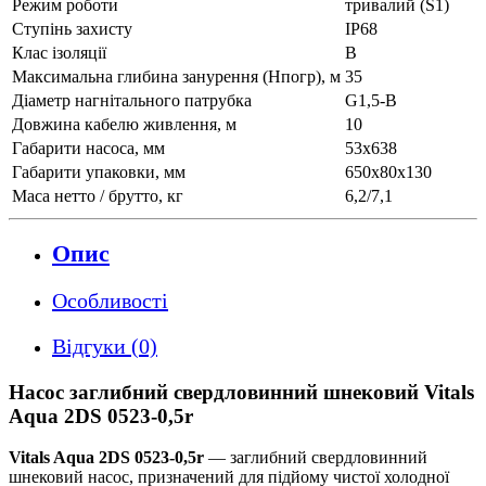
Режим роботи
тривалий (S1)
Ступінь захисту
IP68
Клас ізоляції
В
Максимальна глибина занурення (Нпогр), м
35
Діаметр нагнітального патрубка
G1,5-B
Довжина кабелю живлення, м
10
Габарити насоса, мм
53x638
Габарити упаковки, мм
650х80х130
Маса нетто / брутто, кг
6,2/7,1
Опис
Особливості
Відгуки (0)
Насос заглибний свердловинний шнековий Vitals
Aqua 2DS 0523-0,5r
Vitals Aqua 2DS 0523-0,5r
— заглибний свердловинний
шнековий насос, призначений для підйому чистої холодної