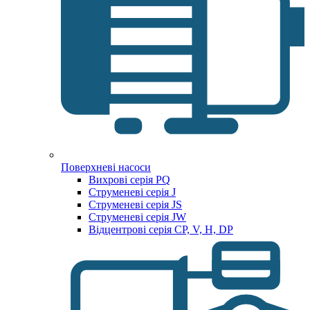
Поверхневі насоси
Вихрові серія PQ
Струменеві серія J
Струменеві серія JS
Струменеві серія JW
Відцентрові серія CP, V, H, DP