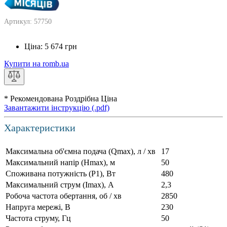
Артикул: 57750
Ціна:
5 674
грн
Купити на romb.ua
* Рекомендована Роздрібна Ціна
Завантажити інструкцію (.pdf)
Характеристики
Максимальна об'ємна подача (Qmax), л / хв
17
Максимальний напір (Нmax), м
50
Споживана потужність (Р1), Вт
480
Максимальний струм (Imax), А
2,3
Робоча частота обертання, об / хв
2850
Напруга мережі, В
230
Частота струму, Гц
50