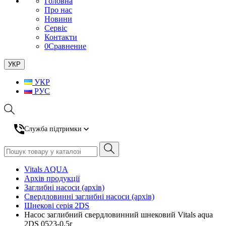
Головна
Про нас
Новини
Сервіс
Контакти
0
Сравнение
УКР
УКР
РУС
Служба підтримки
Vitals AQUA
Архів продукції
Заглибні насоси (архів)
Свердловинні заглибні насоси (архів)
Шнекові серія 2DS
Насос заглибний свердловинний шнековий Vitals aqua
2DS 0523-0,5r