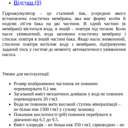
Відгуки (0)
Гідроакумулятор – це сталевий бак, усередині якого
встановлена еластична мембрана, яка має форму колби й
поділяє об’єм бака на дві частини. В одній частині (в
мембрані) міститься вода, в іншій – повітря під тиском. Коли
насос увімкнений, вода заповнює еластичну мембрану і
стискає повітря в іншій частині бака. Якщо насос вимкнений,
стиснене повітря витісняє воду з мембрани, підтримуючи
заданий тиск у системі до моменту автоматичного увімкнення
насоса.
Умови для експлуатації:
Розмір неабразивних частинок не повинен
перевищувати 0,1 мм.
Загальний вміст механічних домішок у воді не повинен
перевищувати 20 г/м3.
Вода не повинна мати високий ступінь мінералізації –
не більш ніж 1500 г/м3 у сухому залишку.
Показник кислотності (pH) повинен перебувати в
діапазоні від 6,5 до 9,5.
Вміст хлоридів – не більш ніж 350 г/м3, сірководню – не