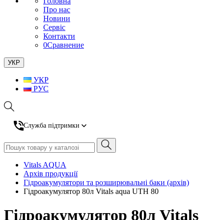
Головна
Про нас
Новини
Сервіс
Контакти
0
Сравнение
УКР
УКР
РУС
Служба підтримки
Vitals AQUA
Архів продукції
Гідроакумулятори та розширювальні баки (архів)
Гідроакумулятор 80л Vitals aqua UTH 80
Гідроакумулятор 80л Vitals