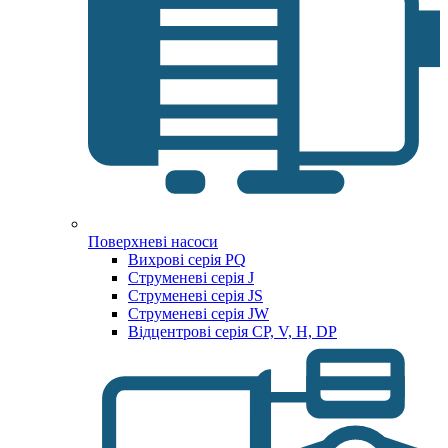
Поверхневі насоси
Вихрові серія PQ
Струменеві серія J
Струменеві серія JS
Струменеві серія JW
Відцентрові серія CP, V, H, DP