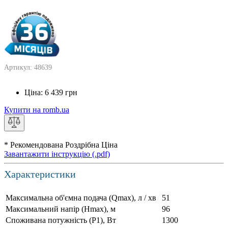
Артикул: 48639
Ціна:
6 439
грн
Купити на romb.ua
* Рекомендована Роздрібна Ціна
Завантажити інструкцію (.pdf)
Характеристики
Максимальна об'ємна подача (Qmax), л / хв
51
Максимальний напір (Нmax), м
96
Споживана потужність (Р1), Вт
1300