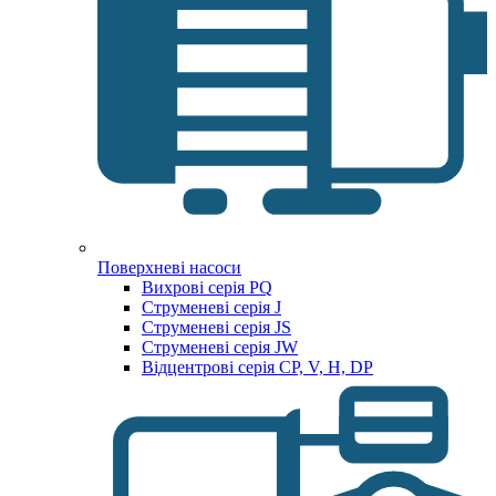
Поверхневі насоси
Вихрові серія PQ
Струменеві серія J
Струменеві серія JS
Струменеві серія JW
Відцентрові серія CP, V, H, DP