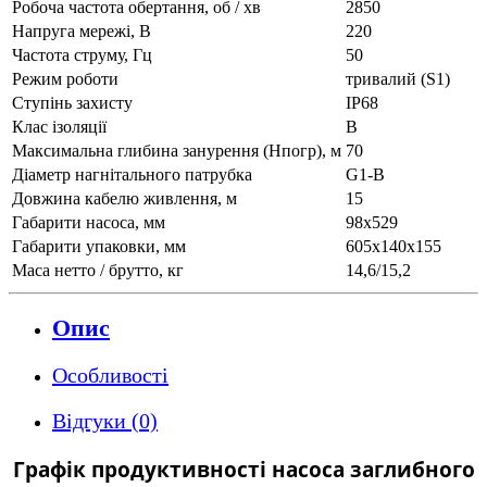
Робоча частота обертання, об / хв
2850
Напруга мережі, В
220
Частота струму, Гц
50
Режим роботи
тривалий (S1)
Ступінь захисту
IP68
Клас ізоляції
В
Максимальна глибина занурення (Нпогр), м
70
Діаметр нагнітального патрубка
G1-B
Довжина кабелю живлення, м
15
Габарити насоса, мм
98x529
Габарити упаковки, мм
605х140х155
Маса нетто / брутто, кг
14,6/15,2
Опис
Особливості
Відгуки (0)
Графік продуктивності насоса заглибного