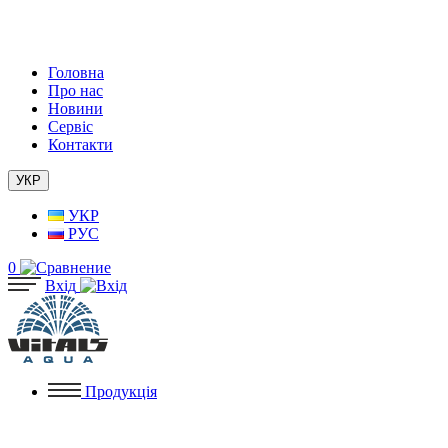
Головна
Про нас
Новини
Сервіс
Контакти
УКР
УКР
РУС
0
Вхід
Продукція