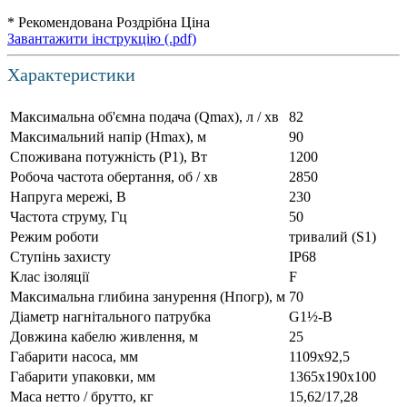
* Рекомендована Роздрібна Ціна
Завантажити інструкцію (.pdf)
Характеристики
Максимальна об'ємна подача (Qmax), л / хв
82
Максимальний напір (Нmax), м
90
Споживана потужність (Р1), Вт
1200
Робоча частота обертання, об / хв
2850
Напруга мережі, В
230
Частота струму, Гц
50
Режим роботи
тривалий (S1)
Ступінь захисту
IP68
Клас ізоляції
F
Максимальна глибина занурення (Нпогр), м
70
Діаметр нагнітального патрубка
G1½-B
Довжина кабелю живлення, м
25
Габарити насоса, мм
1109х92,5
Габарити упаковки, мм
1365х190х100
Маса нетто / брутто, кг
15,62/17,28