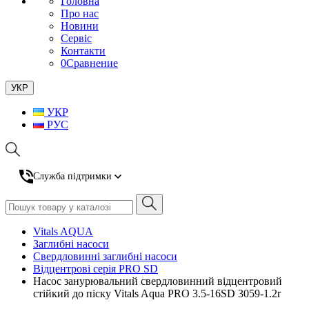
Головна
Про нас
Новини
Сервіс
Контакти
0
Сравнение
УКР
УКР
РУС
Служба підтримки
Vitals AQUA
Заглибні насоси
Свердловинні заглибні насоси
Відцентрові серія PRO SD
Насос занурювальний свердловинний відцентровий
стійкий до піску Vitals Aqua PRO 3.5-16SD 3059-1.2r