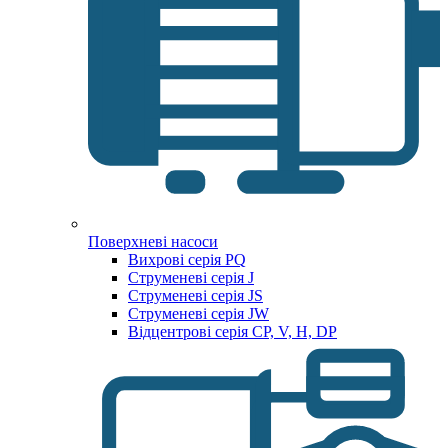
Поверхневі насоси
Вихрові серія PQ
Струменеві серія J
Струменеві серія JS
Струменеві серія JW
Відцентрові серія CP, V, H, DP