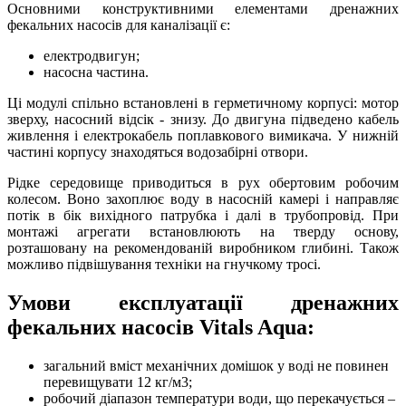
Основними конструктивними елементами дренажних
фекальних насосів для каналізації є:
електродвигун;
насосна частина.
Ці модулі спільно встановлені в герметичному корпусі: мотор
зверху, насосний відсік - знизу. До двигуна підведено кабель
живлення і електрокабель поплавкового вимикача. У нижній
частині корпусу знаходяться водозабірні отвори.
Рідке середовище приводиться в рух обертовим робочим
колесом. Воно захоплює воду в насосній камері і направляє
потік в бік вихідного патрубка і далі в трубопровід. При
монтажі агрегати встановлюють на тверду основу,
розташовану на рекомендованій виробником глибині. Також
можливо підвішування техніки на гнучкому тросі.
Умови експлуатації дренажних
фекальних насосів Vitals Aqua:
загальний вміст механічних домішок у воді не повинен
перевищувати 12 кг/м3;
робочий діапазон температури води, що перекачується –