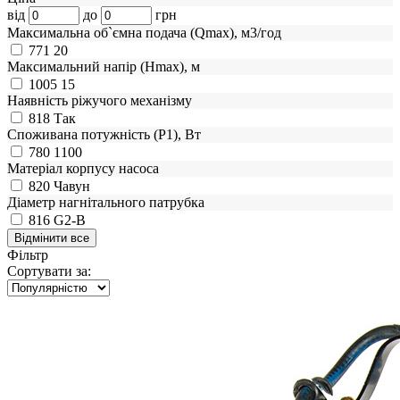
від
до
грн
Максимальна об`ємна подача (Qmax), м3/год
771
20
Максимальний напір (Нmax), м
1005
15
Наявність ріжучого механізму
818
Так
Споживана потужність (Р1), Вт
780
1100
Матеріал корпусу насоса
820
Чавун
Діаметр нагнітального патрубка
816
G2-B
Фільтр
Сортувати за: