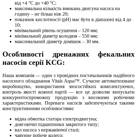
від +4 °С до +40 °С;
максимальна кількість вмикань двигуна насоса на
годину – не більш ніж 20;
показник кислотності (рН) має бути в діапазоні від 4 до
10;
мінімальний рівень осушення – 120 мм;
мінімальний діаметр колодязя – 550 мм;
максимальний діаметр домішок – 30 мм.
Особливості дренажних фекальних
насосів серії KCG:
Наша компанія — один з провідних постачальників надійного
насосного обладнання Vitals Aqua™. Сучасне автоматизоване
виробництво, використання зносостійких комплектуючих,
контроль якості кожної партії — все це дозволяє випускати
конкурентоспроможну продукцію з високими робочими
характеристиками. Переваги насосів забезпечуються такими
конструктивними особливостями:
мідна обмотка статора електродвигуна;
довговічні підшипники закритого типу;
вал насоса з нержавіючої сталі;
чавунне робоче колесо;