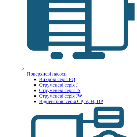
Поверхневі насоси
Вихрові серія PQ
Струменеві серія J
Струменеві серія JS
Струменеві серія JW
Відцентрові серія CP, V, H, DP