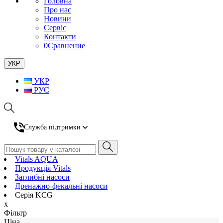
Головна
Про нас
Новини
Сервіс
Контакти
0
Сравнение
УКР
УКР
РУС
Служба підтримки
Vitals AQUA
Продукція Vitals
Заглибні насоси
Дренажно-фекальні насоси
Серія KCG
x
Фiльтр
Ціна