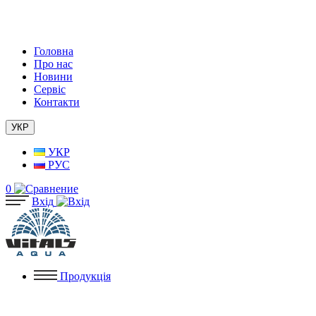
Головна
Про нас
Новини
Сервіс
Контакти
УКР
УКР
РУС
0
Вхід
Продукція