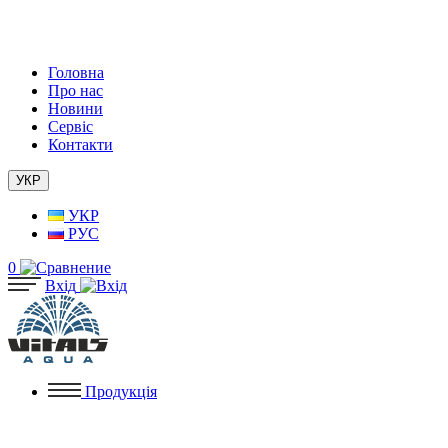
Головна
Про нас
Новини
Сервіс
Контакти
УКР
УКР
РУС
0
Вхід
Продукція