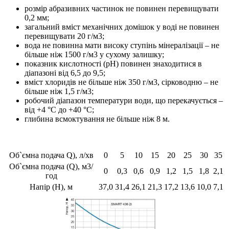
розмір абразивних частинок не повинен перевищувати
0,2 мм;
загальний вміст механічних домішок у воді не повинен
перевищувати 20 г/м3;
вода не повинна мати високу ступінь мінералізації – не
більше ніж 1500 г/м3 у сухому залишку;
показник кислотності (рН) повинен знаходитися в
діапазоні від 6,5 до 9,5;
вміст хлоридів не більше ніж 350 г/м3, сірководню – не
більше ніж 1,5 г/м3;
робочий діапазон температури води, що перекачується –
від +4 °С до +40 °С;
глибина всмоктування не більше ніж 8 м.
Об`ємна подача Q), л/хв
0
5
10
15
20
25
30
35
Об`ємна подача (Q), м3/
0
0,3
0,6
0,9
1,2
1,5
1,8
2,1
год
Напір (Н), м
37,0
31,4
26,1
21,3
17,2
13,6
10,0
7,1