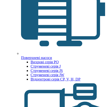
Поверхневі насоси
Вихрові серія PQ
Струменеві серія J
Струменеві серія JS
Струменеві серія JW
Відцентрові серія CP, V, H, DP