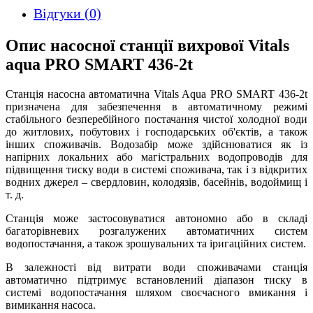
Відгуки (0)
Опис насосної станції вихрової Vitals
aqua PRO SMART 436-2t
Станція насосна автоматична Vitals Aqua PRO SMART 436-2t
призначена для забезпечення в автоматичному режимі
стабільного безперебійного постачання чистої холодної води
до житлових, побутових і господарських об'єктів, а також
інших споживачів. Водозабір може здійснюватися як із
напірних локальних або магістральних водопроводів для
підвищення тиску води в системі споживача, так і з відкритих
водних джерел – свердловин, колодязів, басейнів, водоймищ і
т. д.
Станція може застосовуватися автономно або в складі
багаторівневих розгалужених автоматичних систем
водопостачання, а також зрошувальних та іригаційних систем.
В залежності від витрати води споживачами станція
автоматично підтримує встановлений діапазон тиску в
системі водопостачання шляхом своєчасного вмикання і
вимикання насоса.