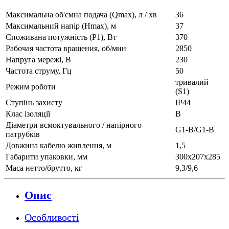
Максимальна об'ємна подача (Qmax), л / хв
36
Максимальний напір (Нmax), м
37
Споживана потужність (Р1), Вт
370
Рабочая частота вращения, об/мин
2850
Напруга мережі, В
230
Частота струму, Гц
50
тривалий
Режим роботи
(S1)
Ступінь захисту
IP44
Клас ізоляції
В
Діаметри всмоктувального / напірного
G1-B/G1-B
патрубків
Довжина кабелю живлення, м
1,5
Габарити упаковки, мм
300х207х285
Маса нетто/брутто, кг
9,3/9,6
Опис
Особливості