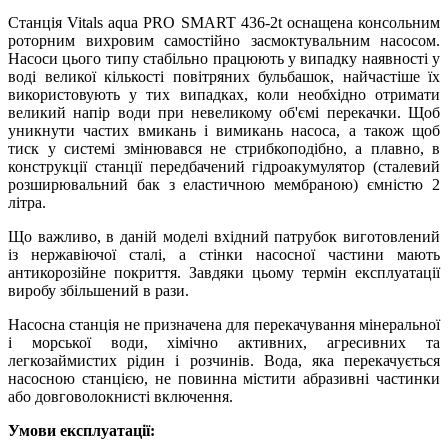
Станція Vitals aqua PRO SMART 436-2t оснащена консольним
роторним вихровим самостійно засмоктувальним насосом.
Насоси цього типу стабільно працюють у випадку наявності у
воді великої кількості повітряних бульбашок, найчастіше їх
використовують у тих випадках, коли необхідно отримати
великий напір води при невеликому об'ємі перекачки. Щоб
уникнути частих вмикань і вимикань насоса, а також щоб
тиск у системі змінювався не стрибкоподібно, а плавно, в
конструкції станції передбачений гідроакумулятор (сталевий
розширювальний бак з еластичною мембраною) ємністю 2
літра.
Що важливо, в даній моделі вхідний патрубок виготовлений
із нержавіючої сталі, а стінки насосної частини мають
антикорозійне покриття. Завдяки цьому термін експлуатації
виробу збільшений в рази.
Насосна станція не призначена для перекачування мінеральної
і морської води, хімічно активних, агресивних та
легкозаймистих рідин і розчинів. Вода, яка перекачується
насосною станцією, не повинна містити абразивні частинки
або довговолокнисті включення.
Умови експлуатації: