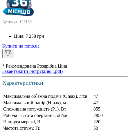
Артикул: 123160
Ціна:
7 258
грн
Купити на romb.ua
* Рекомендована Роздрібна Ціна
Завантажити інструкцію (.pdf)
Характеристики
Максимальна об`ємна подача (Qmax), л/хв
47
Максимальний напір (Нmax), м
47
Споживана потужність (Р1), Вт
855
Робоча частота обертання, об/хв
2850
Напруга мережі, В
220
Частота струму, Гц
50