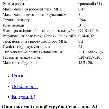
Режим роботи
тривалий (S1)
Максимальний робочий тиск, МПа
0,47
Максимальна висота всмоктування, м
8
Ступінь захисту
IP44
Клас ізоляції
B
Діаметри вхідного / нагнітального патрубків
G1-B / G1-B
Регулювання реле тиску (Pmax - Pmin), МПа
0,14–0,32
Тиск повітря в гідроакумуляторі, МПа
0,2
Ємність гідроакумулятора, л
24
Тип кабелю живлення / довжина, м
3×1,5 мм2 / 1,5
Габарити упаковки, мм
528×285×520
Маса нетто/брутто, кг
18,5 / 20,1
Опис
Особливості
Відгуки (0)
Опис насосної станції струйної Vitals aqua AJ