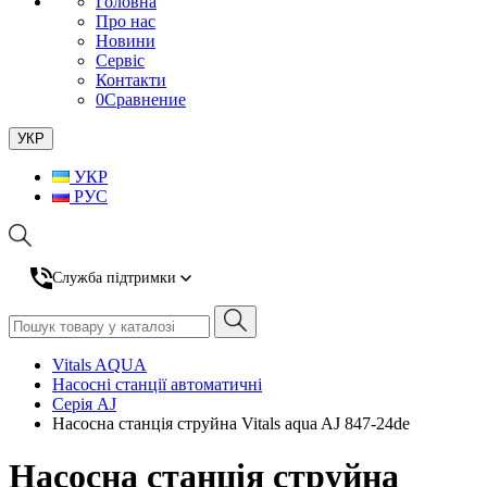
Головна
Про нас
Новини
Сервіс
Контакти
0
Сравнение
УКР
УКР
РУС
Служба підтримки
Vitals AQUA
Насосні станції автоматичні
Серія AJ
Насосна станція струйна Vitals aqua AJ 847-24de
Насосна станція струйна