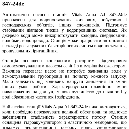
847-24de
Автоматична насосна станція Vitals Aqua AJ 847-24de
призначена для водопостачання житлових, побутових і
господарських об’єктів, інших споживачів. Підтримує
стабільний діапазон тисків у водопровідних системах. Як
джерело води може використовувати колодязі, свердловини,
водойми, водопроводи. Станція може працювати автономно і
в складі розгалужених багаторівневих систем водопостачання,
зрошувальних, іригаційних.
Станція оснащена консольним роторним відцентровим
самовсмоктувальним насосом серії J з внутрішнім ежектором.
Важлива перевага: насос не потребує заливання води у
всмоктувальний трубопровід на початку кожного запуску.
Мало залежить від коливань напруги живлення та зміни
інших умов роботи. Характеризується плавністю зміни
навантаження на двигун, малою чутливістю до наявності у
воді абразивних частинок і забруднень.
Найчастіше станції Vitals Aqua AJ 847-24de використовуються,
коли необхідно перекачувати великий обсяг води та водночас
забезпечити стабільність характеристик потоку. Станція
оснащена гідроакумулятором з еластичною мембраною, що
згладжує нерівномірності розбору води, унеможливлює