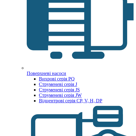
Поверхневі насоси
Вихрові серія PQ
Струменеві серія J
Струменеві серія JS
Струменеві серія JW
Відцентрові серія CP, V, H, DP