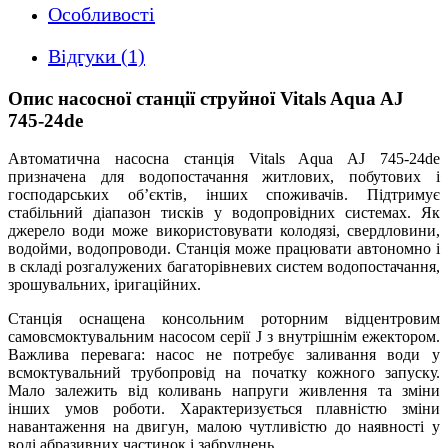
Особливості
Відгуки (1)
Опис насосної станції струйної Vitals Aqua AJ
745-24de
Автоматична насосна станція Vitals Aqua AJ 745-24de
призначена для водопостачання житлових, побутових і
господарських об’єктів, інших споживачів. Підтримує
стабільний діапазон тисків у водопровідних системах. Як
джерело води може використовувати колодязі, свердловини,
водойми, водопроводи. Станція може працювати автономно і
в складі розгалужених багаторівневих систем водопостачання,
зрошувальних, іригаційних.
Станція оснащена консольним роторним відцентровим
самовсмоктувальним насосом серії J з внутрішнім ежектором.
Важлива перевага: насос не потребує заливання води у
всмоктувальний трубопровід на початку кожного запуску.
Мало залежить від коливань напруги живлення та зміни
інших умов роботи. Характеризується плавністю зміни
навантаження на двигун, малою чутливістю до наявності у
воді абразивних частинок і забруднень.