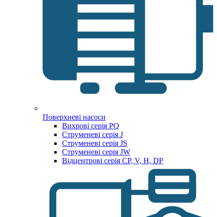
Поверхневі насоси
Вихрові серія PQ
Струменеві серія J
Струменеві серія JS
Струменеві серія JW
Відцентрові серія CP, V, H, DP