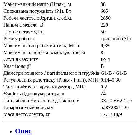
Максимальний напір (Нmax), м
38
Споживана потужність (Р1), Вт
665
Робоча частота обертання, об/хв
2850
Напруга мережі, В
220
Частота струму, Гц
50
Режим роботи
тривалий (S1)
Максимальний робочий тиск, МПа
0,38
Максимальна висота всмоктування, м
8
Ступінь захисту
IP44
Клас ізоляції
B
Діаметри вхідного / нагнітального патрубків
G1-B / G1-B
Регулювання реле тиску (Pmax - Pmin), МПа
0,14–0,30
Тиск повітря в гідроакумуляторі, МПа
0,2
Ємність гідроакумулятора, л
24
Тип кабелю живлення / довжина, м
3×1,0 мм2 / 1,5
Габарити упаковки, мм
528×285×520
Маса нетто/брутто, кг
17,1 / 18,9
Опис