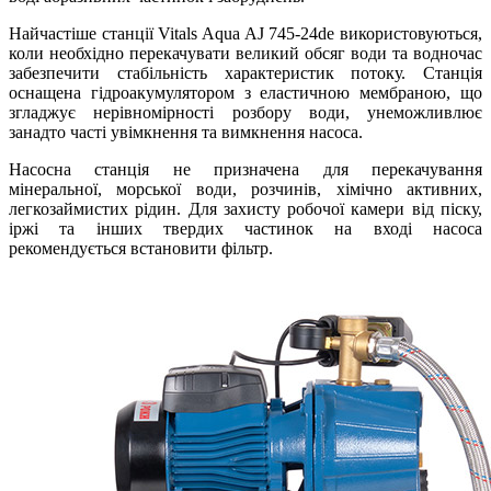
Найчастіше станції Vitals Aqua AJ 745-24de використовуються,
коли необхідно перекачувати великий обсяг води та водночас
забезпечити стабільність характеристик потоку. Станція
оснащена гідроакумулятором з еластичною мембраною, що
згладжує нерівномірності розбору води, унеможливлює
занадто часті увімкнення та вимкнення насоса.
Насосна станція не призначена для перекачування
мінеральної, морської води, розчинів, хімічно активних,
легкозаймистих рідин. Для захисту робочої камери від піску,
іржі та інших твердих частинок на вході насоса
рекомендується встановити фільтр.