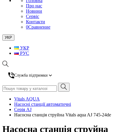
Головна
Про нас
Новини
Сервіс
Контакти
0
Сравнение
УКР
УКР
РУС
Служба підтримки
Vitals AQUA
Насосні станції автоматичні
Серія AJ
Насосна станція струйна Vitals aqua AJ 745-24de
Насосна станція струйна