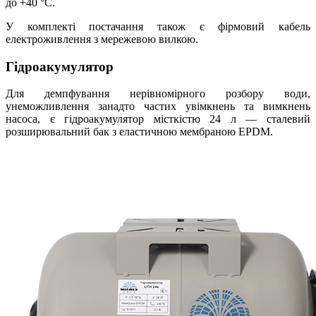
до +40 °С.
У комплекті постачання також є фірмовий кабель
електроживлення з мережевою вилкою.
Гідроакумулятор
Для демпфування нерівномірного розбору води,
унеможливлення занадто частих увімкнень та вимкнень
насоса, є гідроакумулятор місткістю 24 л — сталевий
розширювальний бак з еластичною мембраною EPDM.