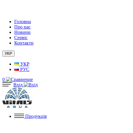
Головна
Про нас
Новини
Сервіс
Контакти
УКР
УКР
РУС
0
Вхід
Продукція