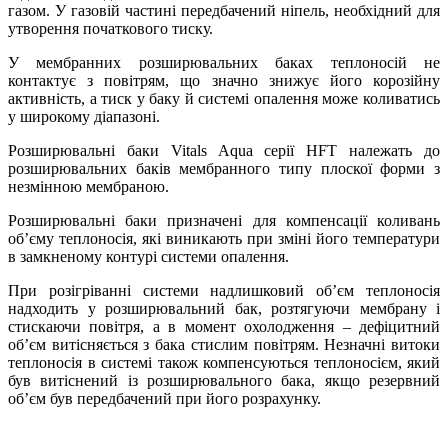
газом. У газовій частині передбачений ніпель, необхідний для
утворення початкового тиску.
У мембранних розширювальних баках теплоносій не
контактує з повітрям, що значно знижує його корозійну
активність, а тиск у баку й системі опалення може коливатись
у широкому діапазоні.
Розширювальні баки Vitals Aqua серії HFT належать до
розширювальних баків мембранного типу плоскої форми з
незмінною мембраною.
Розширювальні баки призначені для компенсації коливань
об’єму теплоносія, які виникають при зміні його температури
в замкненому контурі системи опалення.
При розігріванні системи надлишковий об’єм теплоносія
надходить у розширювальний бак, розтягуючи мембрану і
стискаючи повітря, а в момент охолодження – дефіцитний
об’єм витісняється з бака стислим повітрям. Незначні витоки
теплоносія в системі також компенсуються теплоносієм, який
був витіснений із розширювального бака, якщо резервний
об’єм був передбачений при його розрахунку.