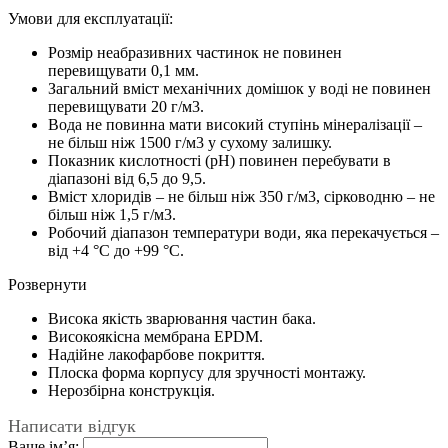
Умови для експлуатації:
Розмір неабразивних частинок не повинен
перевищувати 0,1 мм.
Загальний вміст механічних домішок у воді не повинен
перевищувати 20 г/м3.
Вода не повинна мати високий ступінь мінералізації –
не більш ніж 1500 г/м3 у сухому залишку.
Показник кислотності (pH) повинен перебувати в
діапазоні від 6,5 до 9,5.
Вміст хлоридів – не більш ніж 350 г/м3, сірководню – не
більш ніж 1,5 г/м3.
Робочий діапазон температури води, яка перекачується –
від +4 °С до +99 °C.
Розвернути
Висока якість зварювання частин бака.
Високоякісна мембрана EPDM.
Надійне лакофарбове покриття.
Плоска форма корпусу для зручності монтажу.
Нерозбірна конструкція.
Написати відгук
Ваше ім’я: