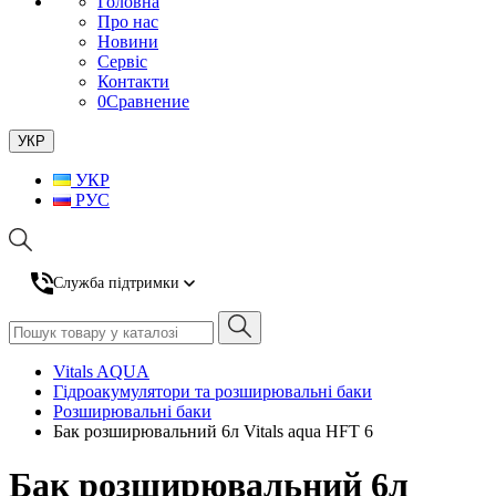
Головна
Про нас
Новини
Сервіс
Контакти
0
Сравнение
УКР
УКР
РУС
Служба підтримки
Vitals AQUA
Гідроакумулятори та розширювальні баки
Розширювальні баки
Бак розширювальний 6л Vitals aqua HFT 6
Бак розширювальний 6л