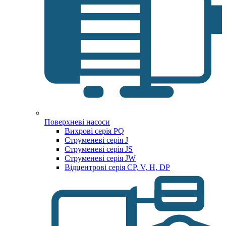
Поверхневі насоси
Вихрові серія PQ
Струменеві серія J
Струменеві серія JS
Струменеві серія JW
Відцентрові серія CP, V, H, DP