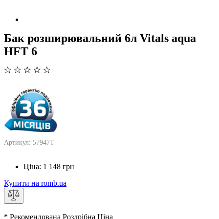
Бак розширювальний 6л Vitals aqua
HFT 6
Артикул: 57947T
Ціна:
1 148
грн
Купити на romb.ua
* Рекомендована Роздрібна Ціна