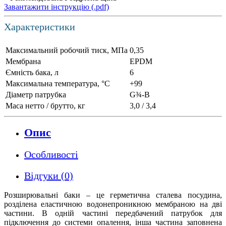
Завантажити інструкцію (.pdf)
Характеристики
Максимальний робочий тиск, МПа
0,35
Мембрана
EPDM
Ємність бака, л
6
Максимальна температура, °С
+99
Діаметр патрубка
G¾-B
Маса нетто / брутто, кг
3,0 / 3,4
Опис
Особливості
Відгуки (0)
Розширювальні баки – це герметична сталева посудина,
розділена еластичною водонепроникною мембраною на дві
частини. В одній частині передбачений патрубок для
підключення до системи опалення, інша частина заповнена