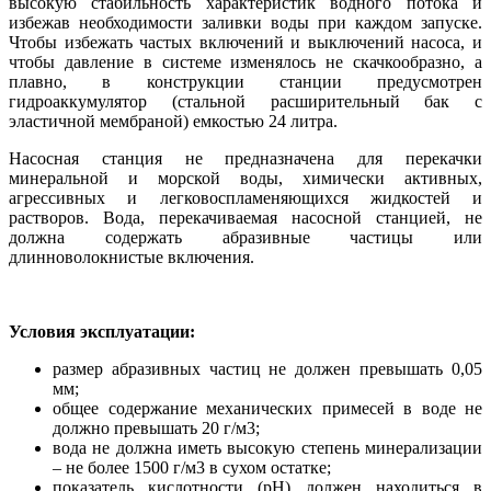
высокую стабильность характеристик водного потока и
избежав необходимости заливки воды при каждом запуске.
Чтобы избежать частых включений и выключений насоса, и
чтобы давление в системе изменялось не скачкообразно, а
плавно, в конструкции станции предусмотрен
гидроаккумулятор (стальной расширительный бак с
эластичной мембраной) емкостью 24 литра.
Насосная станция не предназначена для перекачки
минеральной и морской воды, химически активных,
агрессивных и легковоспламеняющихся жидкостей и
растворов. Вода, перекачиваемая насосной станцией, не
должна содержать абразивные частицы или
длинноволокнистые включения.
Условия эксплуатации:
размер абразивных частиц не должен превышать 0,05
мм;
общее содержание механических примесей в воде не
должно превышать 20 г/м3;
вода не должна иметь высокую степень минерализации
– не более 1500 г/м3 в сухом остатке;
показатель кислотности (рН) должен находиться в