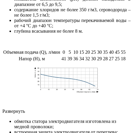
диапазоне от 6,5 до 9,5;
содержание хлоридов не более 350 г/м3, сероводорода –
не более 1,5 г/м3;
рабочий диапазон температуры перекачиваемой воды –
от +4 °С до +40 °С;
глубина всасывания не более 8 м.
Объемная подача (Q), л/мин
0
5
10
15
20
25
30
35
40
45
55
Напор (Н), м
41
39
36
34
32
30
29
28
27
25
18
Развернуть
обмотка статора электродвигателя изготовлена из
медной проволоки;
встроенная защита электродвигателя от перегрева;