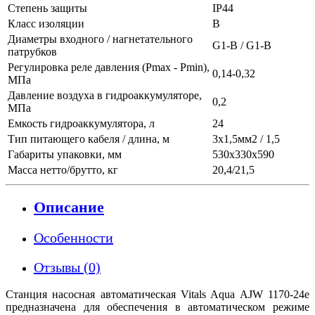
Степень защиты
IP44
Класс изоляции
В
Диаметры входного / нагнетательного
G1-B / G1-B
патрубков
Регулировка реле давления (Pmax - Pmin),
0,14-0,32
МПа
Давление воздуха в гидроаккумуляторе,
0,2
МПа
Емкость гидроаккумулятора, л
24
Тип питающего кабеля / длина, м
3х1,5мм2 / 1,5
Габариты упаковки, мм
530х330х590
Масса нетто/брутто, кг
20,4/21,5
Описание
Особенности
Отзывы (0)
Станция насосная автоматическая Vitals Aqua AJW 1170-24e
предназначена для обеспечения в автоматическом режиме