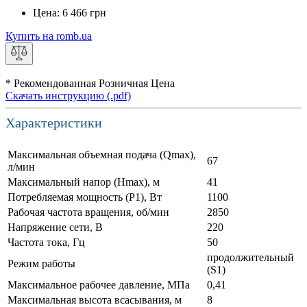
Цена:
6 466
грн
Купить на romb.ua
* Рекомендованная Розничная Цена
Скачать инструкцию (.pdf)
Характеристики
Максимальная объемная подача (Qmax),
67
л/мин
Максимальный напор (Нmax), м
41
Потребляемая мощность (Р1), Вт
1100
Рабочая частота вращения, об/мин
2850
Напряжение сети, В
220
Частота тока, Гц
50
продолжительный
Режим работы
(S1)
Максимальное рабочее давление, МПа
0,41
Максимальная высота всасывания, м
8