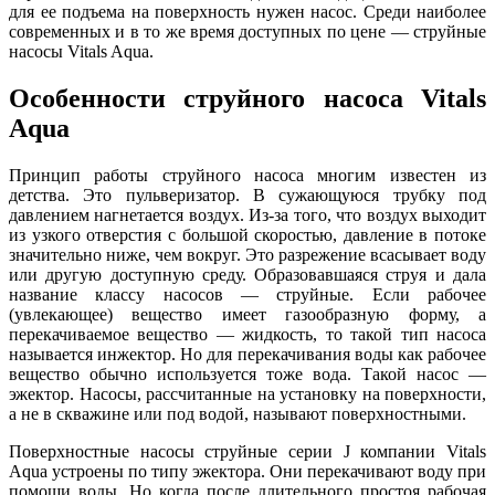
для ее подъема на поверхность нужен насос. Среди наиболее
современных и в то же время доступных по цене — струйные
насосы Vitals Aqua.
Особенности струйного насоса Vitals
Aqua
Принцип работы струйного насоса многим известен из
детства. Это пульверизатор. В сужающуюся трубку под
давлением нагнетается воздух. Из-за того, что воздух выходит
из узкого отверстия с большой скоростью, давление в потоке
значительно ниже, чем вокруг. Это разрежение всасывает воду
или другую доступную среду. Образовавшаяся струя и дала
название классу насосов — струйные. Если рабочее
(увлекающее) вещество имеет газообразную форму, а
перекачиваемое вещество — жидкость, то такой тип насоса
называется инжектор. Но для перекачивания воды как рабочее
вещество обычно используется тоже вода. Такой насос —
эжектор. Насосы, рассчитанные на установку на поверхности,
а не в скважине или под водой, называют поверхностными.
Поверхностные насосы струйные серии J компании Vitals
Aqua устроены по типу эжектора. Они перекачивают воду при
помощи воды. Но когда после длительного простоя рабочая