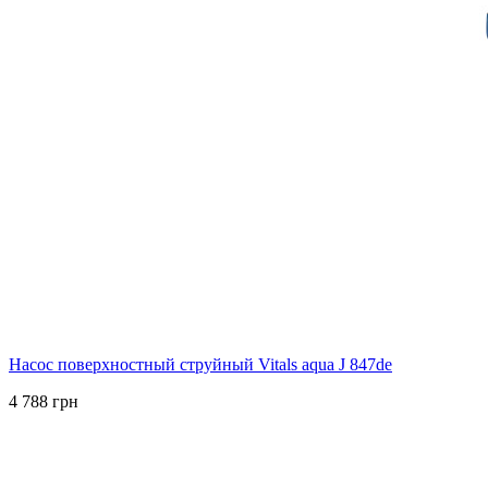
Насос поверхностный струйный Vitals aqua J 847de
4 788 грн