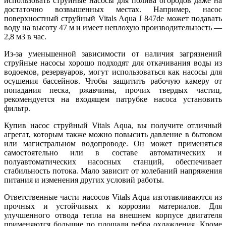
использовать струйные насосы для полива огородов даже на
достаточно возвышенных местах. Например, насос
поверхностный струйный Vitals Aqua J 847de может подавать
воду на высоту 47 м и имеет неплохую производительность —
2,8 м3 в час.
Из-за уменьшенной зависимости от наличия загрязнений
струйные насосы хорошо подходят для откачивания воды из
водоемов, резервуаров, могут использоваться как насосы для
осушения бассейнов. Чтобы защитить рабочую камеру от
попадания песка, ржавчины, прочих твердых частиц,
рекомендуется на входящем патрубке насоса установить
фильтр.
Купив насос струйный Vitals Aqua, вы получите отличный
агрегат, которым также можно повысить давление в бытовом
или магистральном водопроводе. Он может применяться
самостоятельно или в составе автоматических и
полуавтоматических насосных станций, обеспечивает
стабильность потока. Мало зависит от колебаний напряжения
питания и изменения других условий работы.
Ответственные части насосов Vitals Aqua изготавливаются из
прочных и устойчивых к коррозии материалов. Для
улучшенного отвода тепла на внешнем корпусе двигателя
применяются большие по площади ребра охлаждения. Кроме