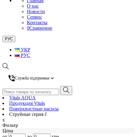
Главная
О нас
Новости
Сервис
Контакты
0
Сравнение
РУС
УКР
РУС
Служба підтримки
Vitals AQUA
Продукция Vitals
Поверхностные насосы
Струйные серия J
x
Фильтр
Цена
от
до
грн