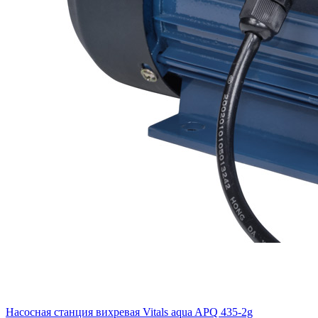
Насосная станция вихревая Vitals aqua APQ 435-2g