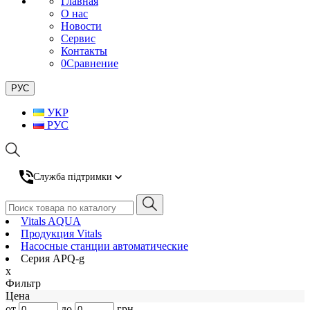
Главная
О нас
Новости
Сервис
Контакты
0
Сравнение
РУС
УКР
РУС
Служба підтримки
Vitals AQUA
Продукция Vitals
Насосные станции автоматические
Серия APQ-g
x
Фильтр
Цена
от
до
грн