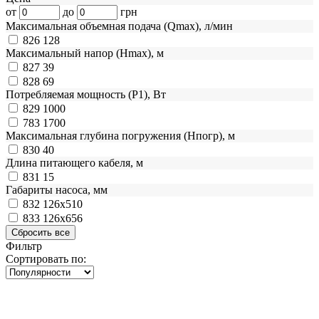
от
до
грн
Максимальная объемная подача (Qmax), л/мин
826
128
Максимальный напор (Нmax), м
827
39
828
69
Потребляемая мощность (Р1), Вт
829
1000
783
1700
Максимальная глубина погружения (Нпогр), м
830
40
Длина питающего кабеля, м
831
15
Габариты насоса, мм
832
126х510
833
126х656
Фильтр
Сортировать по: