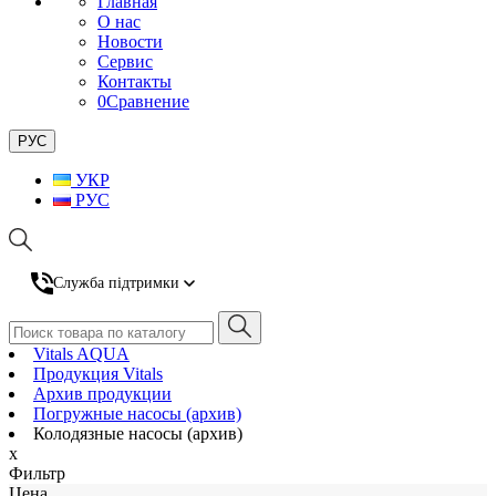
Главная
О нас
Новости
Сервис
Контакты
0
Сравнение
РУС
УКР
РУС
Служба підтримки
Vitals AQUA
Продукция Vitals
Архив продукции
Погружные насосы (архив)
Колодязные насосы (архив)
x
Фильтр
Цена